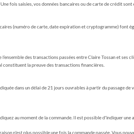
. Une fois saisies, vos données bancaires ou de carte de crédit son
ncaires (numéro de carte, date expiration et cryptogramme) font ég
e l’ensemble des transactions passées entre Claire Tossan et ses cli
 constituent la preuve des transactions financières.
diquée dans un délai de 21 jours ouvrables à partir du passage de
 indiquez au moment de la commande. Il est possible d'indiquer une a
ivraison n'est plus possible une fois la commande passée. Vous pou