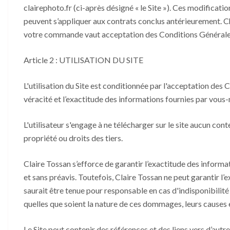
clairephoto.fr (ci-après désigné « le Site »). Ces modificati
peuvent s’appliquer aux contrats conclus antérieurement. Ch
votre commande vaut acceptation des Conditions Générale
Article 2 : UTILISATION DU SITE
L'utilisation du Site est conditionnée par l'acceptation des 
véracité et l’exactitude des informations fournies par vous-
L'utilisateur s'engage à ne télécharger sur le site aucun cont
propriété ou droits des tiers.
Claire Tossan s’efforce de garantir l’exactitude des informati
et sans préavis. Toutefois, Claire Tossan ne peut garantir l’e
saurait être tenue pour responsable en cas d'indisponibilité 
quelles que soient la nature de ces dommages, leurs causes 
Le Site peut contenir des références et des liens vers d’autre