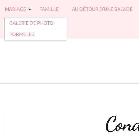
Aller
MARIAGE
FAMILLE
AU DÉTOUR D’UNE BALADE
au
contenu
GALERIE DE PHOTO
(Pressez
FORMULES
Entrée)
Cond