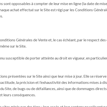
ons sont opposables à compter de leur mise en ligne (la date de mise
aque achat effectué sur le Site est régi par les Conditions Général
s.
Conditions Générales de Vente et, le cas échéant, par le respect des
même sur le Site.
enu susceptible de porter atteinte au droit en vigueur, en particulier
ons présentées sur le Site ainsi que leur mise à jour. Elle se réserve
xactitude, la précision et l’exhaustivité des informations mises à di
du Site, de bugs ou de défaillances, ainsi que de dommages directs o
et leurs conséquences.
s sites gérés par des tiers ; leur accès et leur contenu ne relèvent p